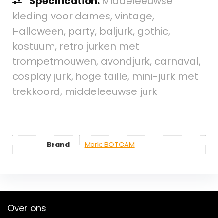
Specification:
Middeleeuwse
kleding voor dames, vintage,
Halloween, party, baljurk, gothic,
kostuum, retro jurken met
trompetmouwen, avondjurk, carnaval,
cosplay jurk, hoge taille, mini-jurk met
trekkoord, middeleeuwse jurk
Brand
Merk: BOTCAM
Over ons