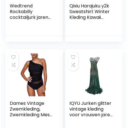
Wedtrend
Qixiu Harajuku y2k
Rockabilly
Sweatshirt Winter
cocktailjurk jaren
Kleding Kawaii
’50 vintage kleding
Kleding Vintage
dames, C-
Hoodie Sweatjack
geelwitte stip, 3XL
Lange Mouwen
Tops Training
Herfst Winter
Dames Vintage
IQYU Jurken glitter
Zwemkleding,
vintage kleding
Zwemkleding Mesh
voor vrouwen jaren
gerimpeld
twintig
Afslanken Buik
paillettenparels