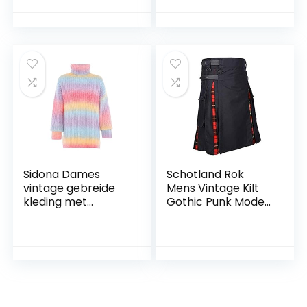
Controle
kwasten
Gecapitonneerde
partynacht
Een Stuk
mouwloze lange
BadpakZHFZD
maxi-jurk mini-jurk
zomer sexy
Sidona Dames
Schotland Rok
vintage gebreide
Mens Vintage Kilt
kleding met
Gothic Punk Mode
kleurverloop nylon
Kendo Pocket
regenboog maat
Rokken Schotse
XL/XXL, regenboog,
Kleding Plaid
XL
Geplooide Rok
Nieuwe