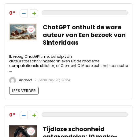
0
ChatGPT onthult de ware
auteur van Een bezoek van
Sinterklaas
Ik vroeg ChatGPT, met behulp van
auteurstoeschrijvingstechnieken uit de moderne
computationele stilistiek, of Clement C Moore echt het iconische
...
Ahmed
February 23, 2024
LEES VERDER
0
Tijdloze schoonheid
ontgrendelen: 10 make-