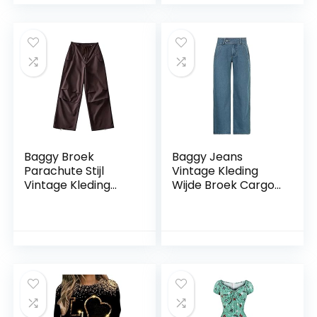
tienermeisjes
geschenken
kleding trend trui
lange mouwen
sweatshirt zonder
capuchon Y2k
Fashion gestreept
shirt met lange
mouwen voor
dames, jongens
Baggy Broek
Baggy Jeans
Parachute Stijl
Vintage Kleding
Vintage Kleding
Wijde Broek Cargo
Hippie Vrouw
Broek Y2k Denim
Vloeistof Roze Y2k
Broek Vrouwen
Wijde Pijpen
Hoge Taille Wijde
Vrouwen Losse
Pijpen Casual Broek
Broek