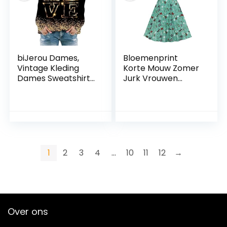
biJerou Dames,
Bloemenprint
Vintage Kleding
Korte Mouw Zomer
Dames Sweatshirt
Jurk Vrouwen
met Modieuze
Trekkoord
Valentijnsdag Hart-
Sweetheart Hals A-
Print, Ronde Hals en
Lijn Vintage Kleding
Capuchon Hoodie
Jassen Dames
1
2
3
4
…
10
11
12
→
Over ons