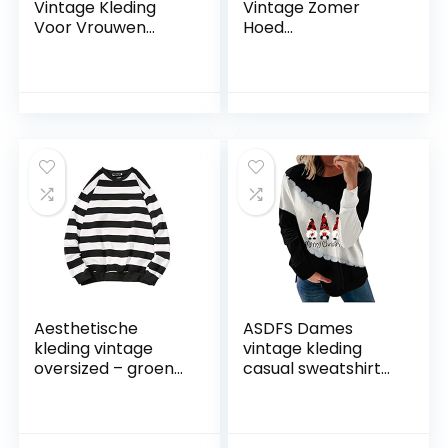
Vintage Kleding
Vintage Zomer
Voor Vrouwen
Hoed
Groene Vakantie
Vakantiekaart Top
Jurk Voor Vrouwen
Reisconcept
Coctail Jurk Halter
Reisweergave
Mouwloze Jurk
Mobiele Vakantie
Vrouwen Ronde
(210001342)
Kraag Jurk Groene
Halter Jurk
Dameskleding
Avondjurk Miss
Aesthetische
ASDFS Dames
kleding vintage
vintage kleding
oversized – groen
casual sweatshirt
en blauw
met lange mouwen
gestreepte
met ronde hals
sweater –
voor dames relatie