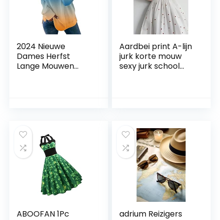
2024 Nieuwe
Aardbei print A-lijn
Dames Herfst
jurk korte mouw
Lange Mouwen
sexy jurk school
Kleurverloop Print
vintage kleding
Trui Sweatshirt
dames Koreaanse
Tops Kleding
mode
Vintage
Sweatshirts
ABOOFAN 1Pc
adrium Reizigers