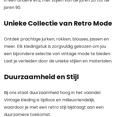
in een andere era, met
stijlen
van de jaren 20 tot de
jaren 90.
Unieke Collectie van Retro Mode
Ontdek prachtige jurken, rokken, blouses, jassen en
meer. Elk kledingstuk is zorgvuldig
gekozen
om jou
een bijzondere selectie van vintage mode te bieden.
Laat je
verleiden
door de unieke stijlen en materialen.
Duurzaamheid en Stijl
Bij ons staat duurzaamheid hoog in het vaandel.
Vintage kleding is
tijdloos
en
milieuvriendelijk
,
waardoor je met een retro stijl bijdraagt aan een
duurzamere
toekomst
.