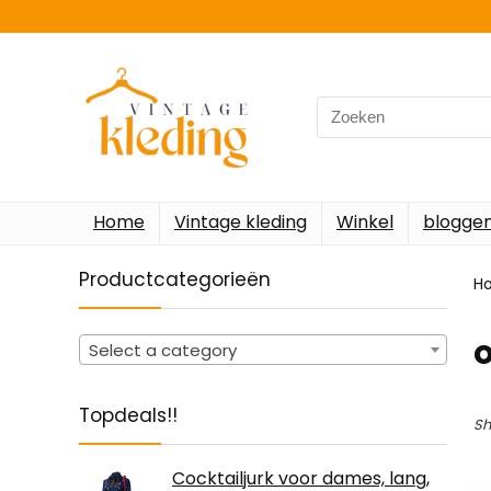
Search
for:
Home
Vintage kleding
Winkel
blogge
Productcategorieën
H
Select a category
Topdeals!!
Sh
Cocktailjurk voor dames, lang,