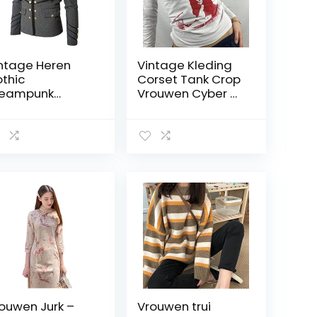
centen
x100cm(Color:2
NK)
ntage Heren
Vintage Kleding
thic
Corset Tank Crop
teampunk
Vrouwen Cyber ​​
litaire Parade
Gothic Sexy
s Slim Fit Tuniek
Esthetische
ck Zwart Leger
Grunge Fairy Core
s Lange Mouw
90s Kleding-
ren Plus Size
0007white,M
ssen
ouwen Jurk –
Vrouwen trui