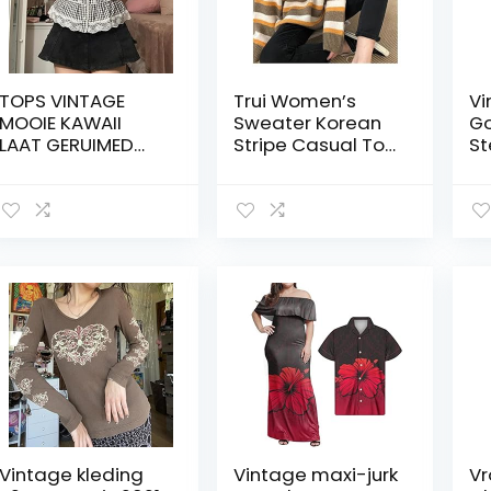
Ac
75
PI
TOPS VINTAGE
Trui Women’s
Vi
MOOIE KAWAII
Sweater Korean
Go
LAAT GERUIMED
Stripe Casual Top
S
CRASD TOPS
Harajuku Vintage
Mi
Leuke zoete
Kleding Gebreide
Ja
meisjes korset
Kleding met
Ro
tanktop vrouwen
lange mouwen
Ja
vintage kleding-
Dames trui (Color
He
Type 13,S
: Yellow, Size : L)
Ja
Vintage kleding
Vintage maxi-jurk
Vr