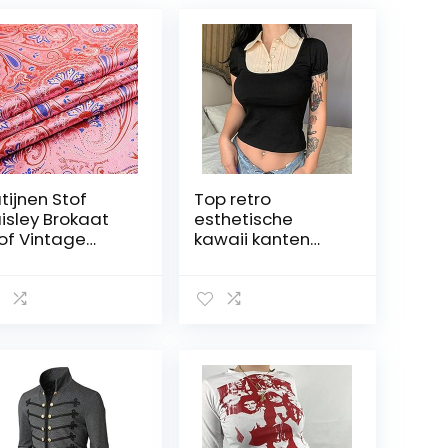
tijnen Stof
Top retro
isley Brokaat
esthetische
of Vintage
kawaii kanten
oemenprint
trim crop top
ek Voor Naaien
schattige zoete
ilten Kleding
meisje korset vest
Y Ambachten
vrouwen vintage
cor Tas
kleding
ostuum
felkleed
imono
kkeldoek
kleding Huis