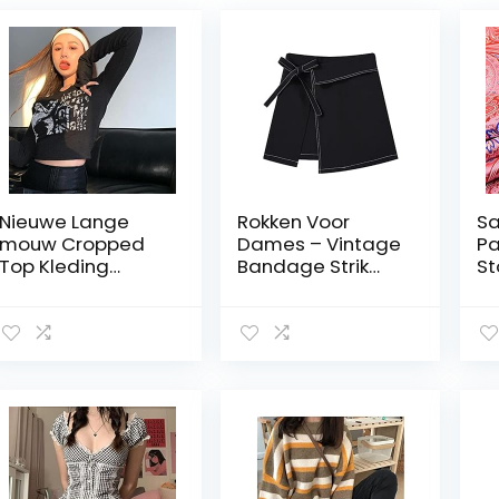
Nieuwe Lange
Rokken Voor
Sa
mouw Cropped
Dames – Vintage
Pa
Top Kleding
Bandage Strik
St
Vintage Brief T-
Onregelmatige
Bl
shirt Esthetische
Rokken Gesplitste
Do
Kleding
A-Lijn Hoge Taille
Qu
Koreaanse Stijl
Zwarte Crop
DI
Chic Slanke Herfst
Rokken Mode
De
y2k Top
Dames Vintage
K
Streetwear-
Kleding Bodems
Ta
Zwart, XXL
Voor Dames
K
Zomerjurk (Zwart
Wi
Xl)
Be