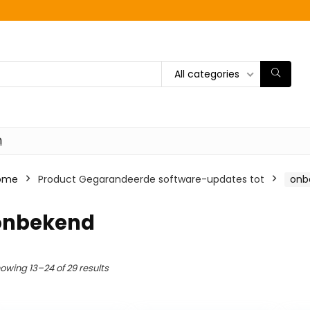
All categories
n
ome
Product Gegarandeerde software-updates tot
‎on
‎onbekend
owing 13–24 of 29 results