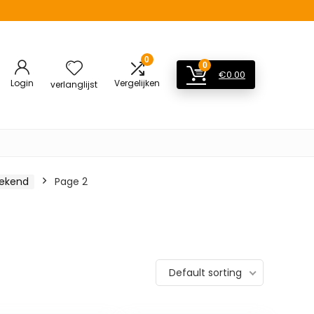
0
0
€
0.00
Login
Vergelijken
verlanglijst
bekend
Page 2
Default sorting