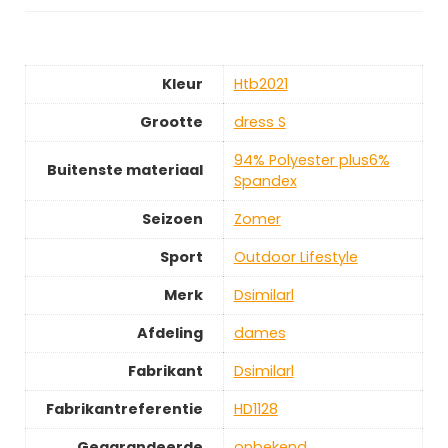
Kleur
‎Htb2021
Grootte
‎dress S
‎94% Polyester plus6%
Buitenste materiaal
Spandex
Seizoen
‎Zomer
Sport
‎Outdoor Lifestyle
Merk
‎Dsimilarl
Afdeling
‎dames
Fabrikant
‎Dsimilarl
Fabrikantreferentie
‎HD1128
Gegarandeerde
‎onbekend