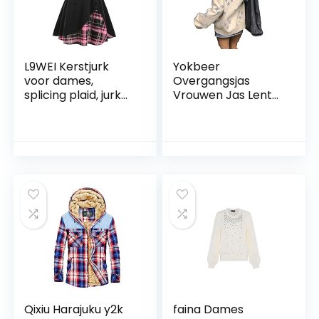
L9WEI Kerstjurk
Yokbeer
voor dames,
Overgangsjas
splicing plaid, jurk
Vrouwen Jas Lente
voor dames, gothic
Vintage Kleding Jas
kleding, Halloween,
Crop Sweater
cosplay, kostuums,
Tienermeisjes
vintage midi-jurk,
Kleding Oversized
elegante lange
Vintage Hoodie E
mouwen, tuniekjurk,
Girl Y2k Yk2 Emo
onregelmatige
Oversized Kleding
winterjurken
(Color : White, Size :
S)
Qixiu Harajuku y2k
faina Dames