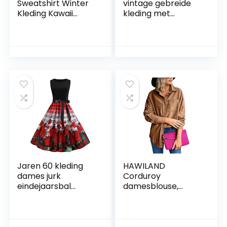
Sweatshirt Winter
vintage gebreide
Kleding Kawaii
kleding met
Kleding Vintage
gedraaid
Hoodie Sweatjack
pareldesign
Lange Mouwen
WOLLWIT maat
Tops Training
M/L, wolwit, XL
Herfst Winter
Jaren 60 kleding
HAWILAND
dames jurk
Corduroy
eindejaarsbal
damesblouse,
vintage hals swing
oversized, lange
avondprint O jaren
mouwen, corduroy,
50 party retro
vintage hemd, Y2k
mouwloze
kleding, lente,