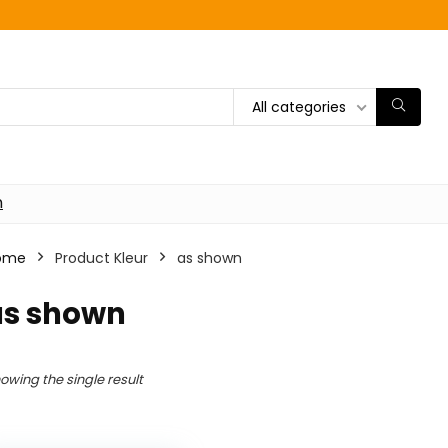
All categories
n
ome
Product Kleur
‎as shown
as shown
owing the single result