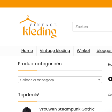
Search
for:
Home
Vintage kleding
Winkel
blogge
Productcategorieën
H
‎
Select a category
Topdeals!!
Sh
Vrouwen Steampunk Gothic