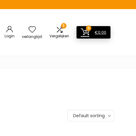
0
0
€
0.00
Login
Vergelijken
verlanglijst
Default sorting