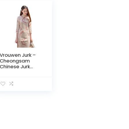
Vrouwen Jurk –
Cheongsam
Chinese Jurk
Kleding Vintage
Vrouwen
Traditionele Lente
Herfst Qipao
Vrouwelijke
Moderne China
Slim Long