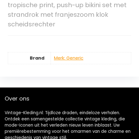
tropische print, push-up bikini set met
strandrok met franjeszoom klok
scheidsrechter
Brand
Merk: Generic
Over ons
Vintage-Kleding.nl: Tijdloze draden, eindeloze verhalen.
Ontdek een samengestelde collectie vintage kleding, die
mode-iconen uit het verleden nieuw leven inblaast. Uw
premièrebestemming voor het omarmen van de charme en
geschiedenis van vintage stijl.