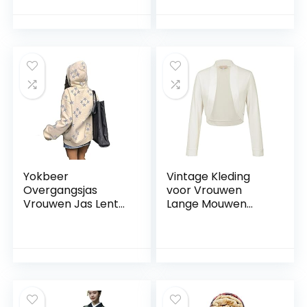
vrouwen elegante
50 party retro
Victoriaanse
mouwloze
renaissance jurk
damesjurk
onregelmatige
midi-jurken
Yokbeer
Vintage Kleding
Overgangsjas
voor Vrouwen
Vrouwen Jas Lente
Lange Mouwen
Vintage Kleding Jas
Elastische
Crop Sweater
Bijgesneden Bolero
Tienermeisjes
Jassen Ivoor 823 S
Kleding Oversized
Vintage Hoodie E
Girl Y2k Yk2 Emo
Oversized Kleding