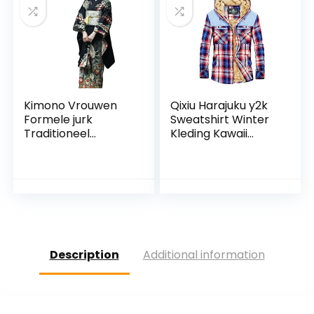
(Color : White, Size :
S)
Kimono Vrouwen
Qixiu Harajuku y2k
Formele jurk
Sweatshirt Winter
Traditioneel
Kleding Kawaii
Vintage
Kleding Vintage
vibratiemouwen
Hoodie Sweatjack
Kleding in Japanse
Lange Mouwen
stijl Lange kimono
Tops Training
Traditioneel
Herfst Winter
Description
Additional information