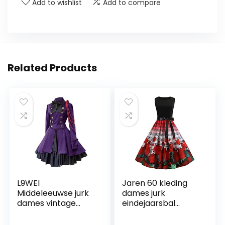
Add to wishlist
Add to compare
Related Products
L9WEI
Jaren 60 kleding
Middeleeuwse jurk
dames jurk
dames vintage
eindejaarsbal
gothic kleding tuinc
vintage hals swing
cosplay kostuums
avondprint O jaren