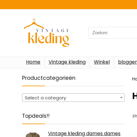
Search
for:
Home
Vintage kleding
Winkel
blogge
Productcategorieën
H
‎
Select a category
Topdeals!!
Sh
Vintage kleding dames dames