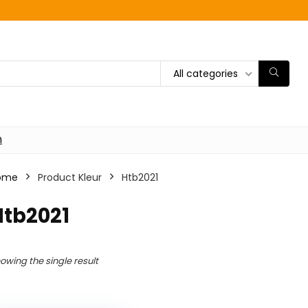
All categories
n
ome
Product Kleur
‎Htb2021
Htb2021
owing the single result