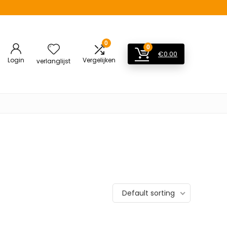
0
0
€
0.00
Login
Vergelijken
verlanglijst
Default sorting