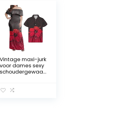
Vintage maxi-jurk
voor dames sexy
schoudergewaad
Polynesische
Hibisucs Print
Zomer Unisex
Kleding