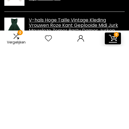
V-hals Hoge Taille Vintage Kleding
Vrouwen Roze Kant Geplooide Midi Jurk
Mouwloze Zomer Party Dames Jurken
0
0
Vergelijken
Informatie
Contact
Klantenservice
Over ons
Overzicht
Onze webshops