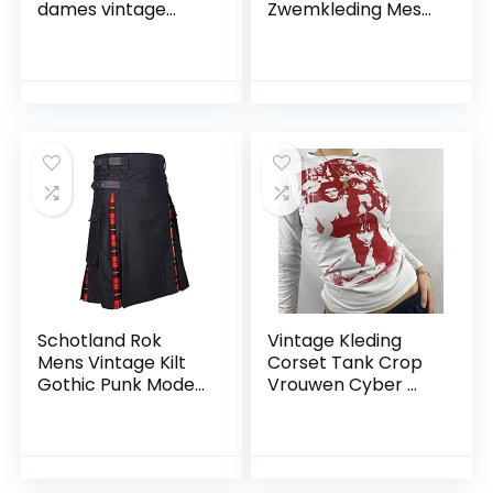
dames vintage
Zwemkleding Mesh
gothic kleding tuinc
gerimpeld
cosplay kostuums
Afslanken Buik
vrouwen elegante
Controle
Victoriaanse
Gecapitonneerde
renaissance jurk
Een Stuk
onregelmatige
BadpakZHFZD
midi-jurken
Schotland Rok
Vintage Kleding
Mens Vintage Kilt
Corset Tank Crop
Gothic Punk Mode
Vrouwen Cyber ​​
Kendo Pocket
Gothic Sexy
Rokken Schotse
Esthetische Grunge
Kleding Plaid
Fairy Core 90s
Geplooide Rok
Kleding-