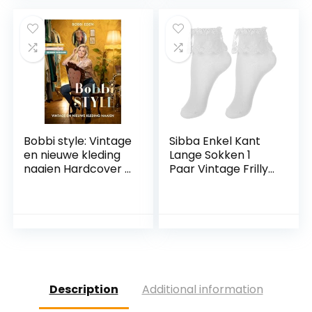
Nieuwe
0007white,M
Bobbi style: Vintage
Sibba Enkel Kant
en nieuwe kleding
Lange Sokken 1
naaien Hardcover –
Paar Vintage Frilly
16 december 2021
Ruche Boot Kleding
Kawaii Mesh
Bloemen
Halloween Party
Cosplay Kousen
Vrouwen Tiener
Meisjes
Description
Additional information