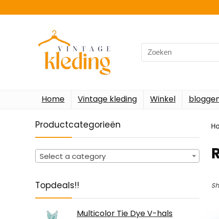
Search
for:
Home
Vintage kleding
Winkel
blogge
Productcategorieën
H
‎
Select a category
Topdeals!!
Sh
Multicolor Tie Dye V-hals