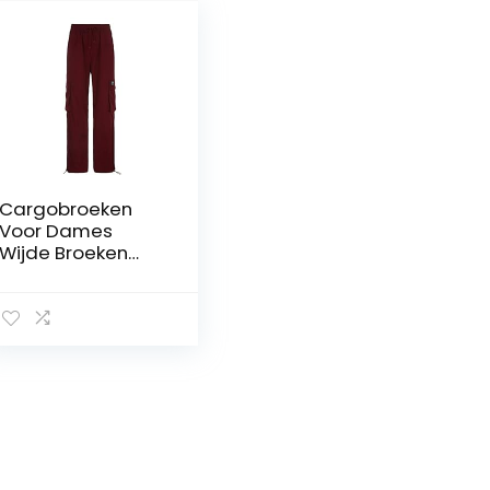
Cargobroeken
Voor Dames
Wijde Broeken
Vintage Kleding
Hoge Taille Brede
En Losse Casual
Oversized Broek
Trekkoord