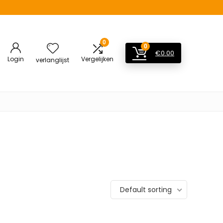
0
0
€
0.00
Login
Vergelijken
verlanglijst
Default sorting