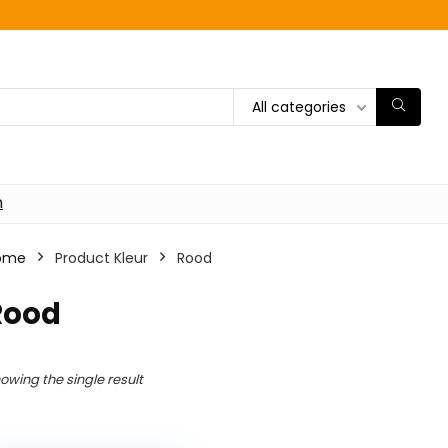
All categories
n
ome
Product Kleur
‎Rood
Rood
owing the single result