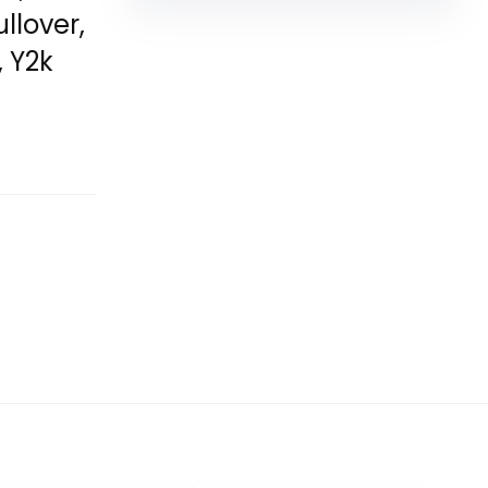
llover,
, Y2k