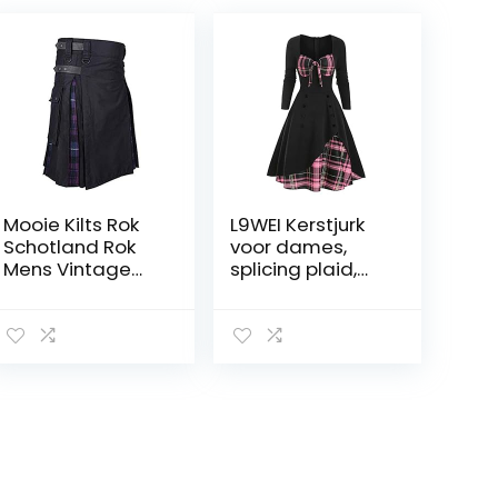
Mooie Kilts Rok
L9WEI Kerstjurk
Schotland Rok
voor dames,
Mens Vintage
splicing plaid,
Kilt Gothic Punk
jurk voor dames,
Mode Kendo
gothic kleding,
Pocket Rokken
Halloween,
Schotse Kleding
cosplay,
Plaid P
kostuums,
vintage midi-
jurk, elegante
lange mouwen,
tuniekjurk,
onregelmatige