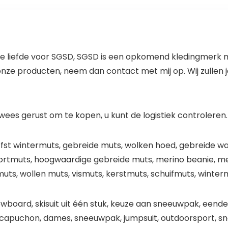
 je liefde voor SGSD, SGSD is een opkomend kledingmerk m
 onze producten, neem dan contact met mij op. Wij zullen 
wees gerust om te kopen, u kunt de logistiek controleren.
rfst wintermuts, gebreide muts, wolken hoed, gebreide 
ortmuts, hoogwaardige gebreide muts, merino beanie, me
uts, wollen muts, vismuts, kerstmuts, schuifmuts, winte
wboard, skisuit uit één stuk, keuze aan sneeuwpak, eendel
et capuchon, dames, sneeuwpak, jumpsuit, outdoorsport, s