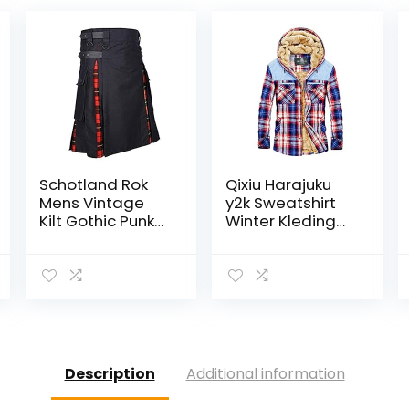
Schotland Rok
Qixiu Harajuku
Mens Vintage
y2k Sweatshirt
Kilt Gothic Punk
Winter Kleding
Mode Kendo
Kawaii Kleding
Pocket Rokken
Vintage Hoodie
Schotse Kleding
Sweatjack
Plaid Geplooide
Lange Mouwen
Rok Nieuwe
Tops Training
Herfst Winter
Description
Additional information