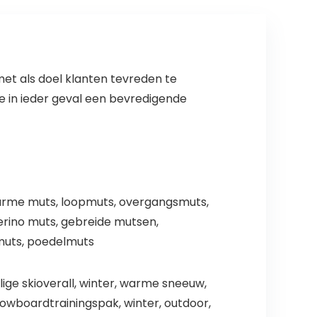
winterjurken
et als doel klanten tevreden te
je in ieder geval een bevredigende
warme muts, loopmuts, overgangsmuts,
rino muts, gebreide mutsen,
rmuts, poedelmuts
ige skioverall, winter, warme sneeuw,
nowboardtrainingspak, winter, outdoor,