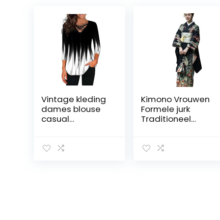
Vintage kleding
Kimono Vrouwen
dames blouse
Formele jurk
casual
Traditioneel
hemdpotten
Vintage
voor mode yoga
vibratiemouwen
kleding dames
Kleding in
Japanse stijl
Lange kimono
Traditioneel