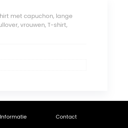
hirt met capuchon, lange
lover, vrouwen, T-shirt,
Informatie
Contact