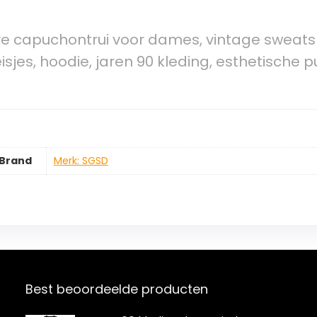
ye capuchontrui voor dames, vintage sweats
es, hoodie, jaren 90 kleding, esthetische pul
Brand
Merk: SGSD
Best beoordeelde producten