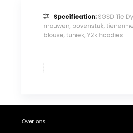
Specification:
SGSD Tie D
mouwen, bovenstuk, tienermeisj
blouse, tuniek, Y2k hoodies
Over ons