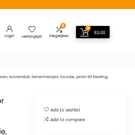
0
0
€
0.00
Login
Vergelijken
verlanglijst
n, bovenstuk, tienermeisjes, hoodie, jaren 90 kleding,
or
t
Add to wishlist
Add to compare
e,