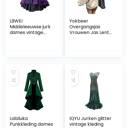
L9WEI
Yokbeer
Middeleeuwse jurk
Overgangsjas
dames vintage
Vrouwen Jas Lente
gothic kleding tuinc
Vintage Kleding Jas
cosplay kostuums
Crop Sweater
vrouwen elegante
Tienermeisjes
Victoriaanse
Kleding Oversized
renaissance jurk
Vintage Hoodie E
onregelmatige
Girl Y2k Yk2 Emo
midi-jurken
Oversized Kleding
(Color : White, Size :
S)
Lalaluka
IQYU Jurken glitter
Punkkleding dames
vintage kleding