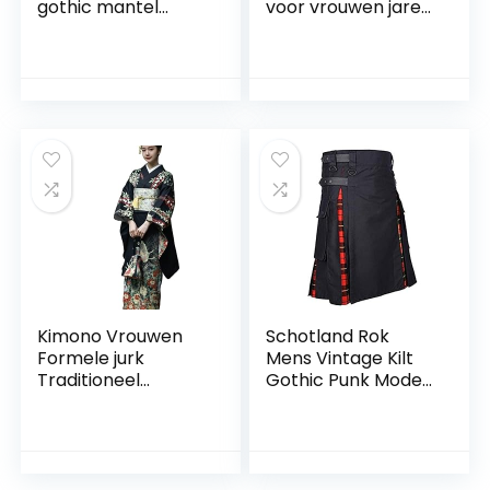
gothic mantel
voor vrouwen jaren
vintage knopen
twintig
kant steampunk
paillettenparels
hooggesloten retro
kwasten
smoking mantel
partynacht
middeleeuws
mouwloze lange
cosplay kostuum
maxi-jurk mini-jurk
Victoriaans uniform
zomer sexy
jurk
Kimono Vrouwen
Schotland Rok
Formele jurk
Mens Vintage Kilt
Traditioneel
Gothic Punk Mode
Vintage
Kendo Pocket
vibratiemouwen
Rokken Schotse
Kleding in Japanse
Kleding Plaid
stijl Lange kimono
Geplooide Rok
Traditioneel
Nieuwe