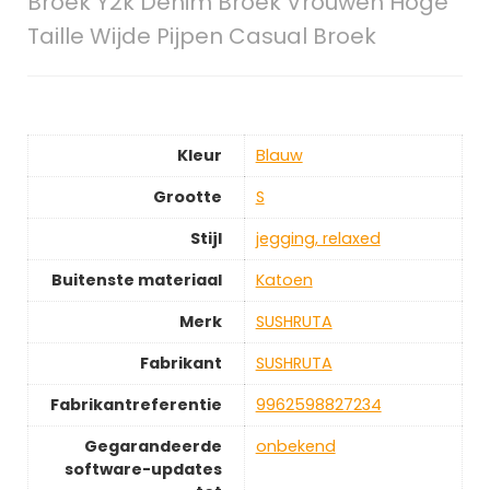
Broek Y2k Denim Broek Vrouwen Hoge
Taille Wijde Pijpen Casual Broek
Kleur
‎Blauw
Grootte
‎S
Stijl
‎jegging, relaxed
Buitenste materiaal
‎Katoen
Merk
‎SUSHRUTA
Fabrikant
‎SUSHRUTA
Fabrikantreferentie
‎9962598827234
Gegarandeerde
‎onbekend
software-updates