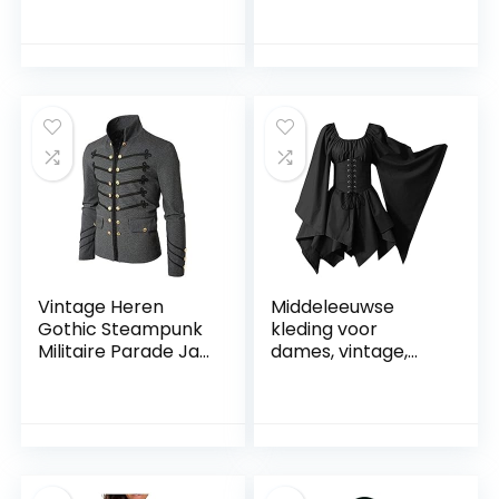
jeans dames wijde
cosplay kostuums
pijpen vintage
vrouwen elegante
kleding jaren 90 yk2
Victoriaanse
egirl denim culotte
renaissance jurk
wijde jeans broek
onregelmatige
met riem
midi-jurken
Vintage Heren
Middeleeuwse
Gothic Steampunk
kleding voor
Militaire Parade Jas
dames, vintage,
Slim Fit Tuniek Rock
Halloween, party,
Zwart Leger Jas
baljurk, gothic,
Lange Mouw Heren
kostuum, retro
Plus Size Jassen
jurken met
trompetmouwen,
avondjurk,