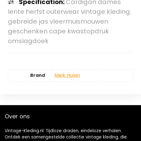
Specification:
Cardigan dames
lente herfst outerwear vintage kleding
gebreide jas vleermuismouwen
geschenken cape kwastopdruk
omslagdoek
Brand
Merk: Huixin
Over ons
Vintage-Kleding.nl: Tijdloze draden, eindeloze verhalen.
Ontdek een samengestelde collectie vintage kleding, die