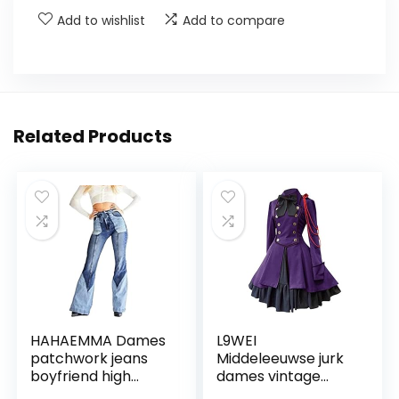
Add to wishlist
Add to compare
Related Products
HAHAEMMA Dames
L9WEI
patchwork jeans
Middeleeuwse jurk
boyfriend high
dames vintage
waist stretch wijde
gothic kleding tuinc