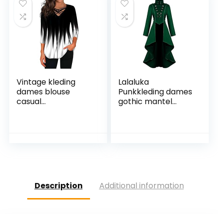
carnaval, cosplay
jurk, hoge taille,
mini-jurk met
trekkoord,
middeleeuwse jurk
Vintage kleding
Lalaluka
dames blouse
Punkkleding dames
casual
gothic mantel
hemdpotten voor
vintage knopen
mode yoga kleding
kant steampunk
dames
hooggesloten retro
smoking mantel
middeleeuws
cosplay kostuum
Victoriaans uniform
jurk
Description
Additional information