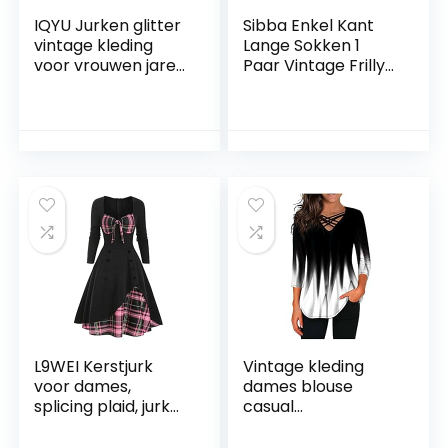
IQYU Jurken glitter
Sibba Enkel Kant
vintage kleding
Lange Sokken 1
voor vrouwen jaren
Paar Vintage Frilly
twintig
Ruche Boot Kleding
paillettenparels
Kawaii Mesh
kwasten
Bloemen
partynacht
Halloween Party
mouwloze lange
Cosplay Kousen
maxi-jurk mini-jurk
Vrouwen Tiener
zomer sexy
Meisjes
L9WEI Kerstjurk
Vintage kleding
voor dames,
dames blouse
splicing plaid, jurk
casual
voor dames, gothic
hemdpotten voor
kleding, Halloween,
mode yoga kleding