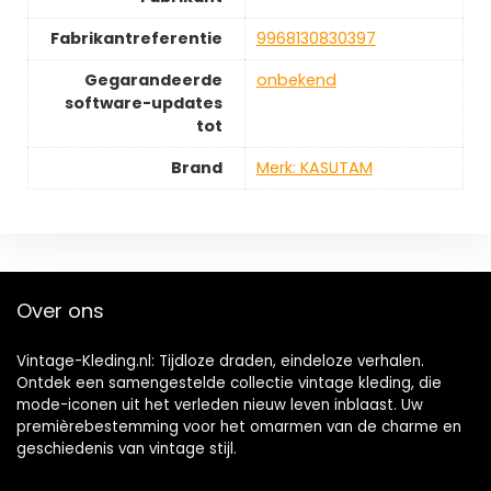
Fabrikantreferentie
‎9968130830397
Gegarandeerde
‎onbekend
software-updates
tot
Brand
Merk: KASUTAM
Over ons
Vintage-Kleding.nl: Tijdloze draden, eindeloze verhalen.
Ontdek een samengestelde collectie vintage kleding, die
mode-iconen uit het verleden nieuw leven inblaast. Uw
premièrebestemming voor het omarmen van de charme en
geschiedenis van vintage stijl.