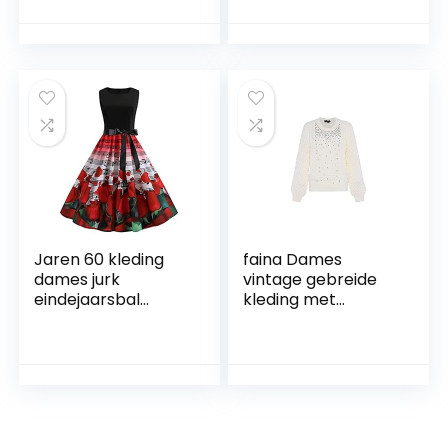
cosplay, kostuums,
dames
vintage midi-jurk,
elegante lange
mouwen, tuniekjurk,
onregelmatige
winterjurken
Jaren 60 kleding
faina Dames
dames jurk
vintage gebreide
eindejaarsbal
kleding met
vintage hals swing
gedraaid
avondprint O jaren
pareldesign
50 party retro
WOLLWIT maat
mouwloze
XL/XXL, wolwit, XL
damesjurk