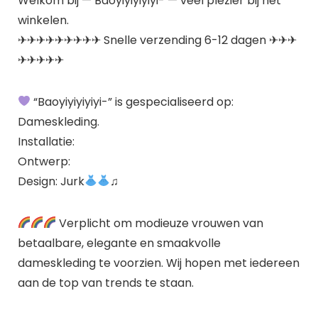
Welkom bij — Baoyiyiyiyiyi- — veel plezier bij het
winkelen.
✈✈✈✈✈✈✈✈✈ Snelle verzending 6-12 dagen ✈✈✈
✈✈✈✈✈
“Baoyiyiyiyiyi-” is gespecialiseerd op:
Dameskleding.
Installatie:
Ontwerp:
Design: Jurk
♫
Verplicht om modieuze vrouwen van
betaalbare, elegante en smaakvolle
dameskleding te voorzien. Wij hopen met iedereen
aan de top van trends te staan.