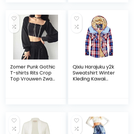
kleding,
Victoriaanse
renaissance,
renaissance jurk
feestelijk, cosplay,
onregelmatige
elegant, ruches,
midi-jurken
korte jurk
Zomer Punk Gothic
Qixiu Harajuku y2k
T-shirts Rits Crop
Sweatshirt Winter
Top Vrouwen Zwart
Kleding Kawaii
Vintage Y2k Kleding
Kleding Vintage
Slanke Vierkante
Hoodie Sweatjack
Kraag Lange
Lange Mouwen
Mouwen Keten T
Tops Training
korte Top
Herfst Winter