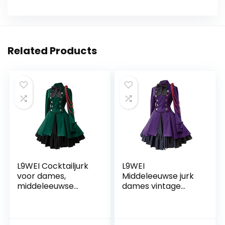
Related Products
L9WEI Cocktailjurk
L9WEI
voor dames,
Middeleeuwse jurk
middeleeuwse
dames vintage
lange mouwen,
gothic kleding tuinc
winterjurk, gothic
cosplay kostuums
jurk, vintage
vrouwen elegante