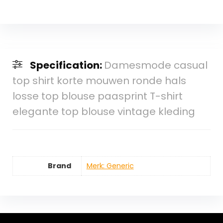
Specification:
Damesmode casual
top shirt korte mouwen ronde hals
losse top blouse paasprint T-shirt
elegante top blouse vintage kleding
Brand
Merk: Generic