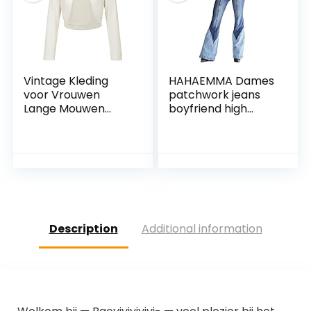
Vintage Kleding
HAHAEMMA Dames
voor Vrouwen
patchwork jeans
Lange Mouwen
boyfriend high
Elastische
waist stretch wijde
Bijgesneden Bolero
jeans dames wijde
Jassen Ivoor 823 S
pijpen vintage
kleding jaren 90 yk2
egirl denim culotte
wijde jeans broek
met riem
Description
Additional information