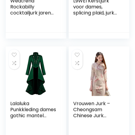
Wedtrend
L9WEI Kerstjurk
Rockabilly
voor dames,
cocktailjurk jaren
splicing plaid, jurk
’50 vintage kleding
voor dames, gothic
dames, C-
kleding, Halloween,
geelwitte stip, 3XL
cosplay, kostuums,
vintage midi-jurk,
elegante lange
mouwen, tuniekjurk,
onregelmatige
winterjurken
Lalaluka
Vrouwen Jurk –
Punkkleding dames
Cheongsam
gothic mantel
Chinese Jurk
vintage knopen
Kleding Vintage
kant steampunk
Vrouwen
hooggesloten retro
Traditionele Lente