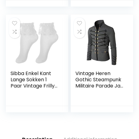
smoking mantel
Herfst Qipao
middeleeuws
Vrouwelijke
cosplay kostuum
Moderne China
Victoriaans uniform
Slim Long
jurk
Sibba Enkel Kant
Vintage Heren
Lange Sokken 1
Gothic Steampunk
Paar Vintage Frilly
Militaire Parade Jas
Ruche Boot Kleding
Slim Fit Tuniek Rock
Kawaii Mesh
Zwart Leger Jas
Bloemen
Lange Mouw Heren
Halloween Party
Plus Size Jassen
Cosplay Kousen
Vrouwen Tiener
Meisjes