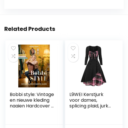
Related Products
Bobbi style: Vintage
L9WEI Kerstjurk
en nieuwe kleding
voor dames,
naaien Hardcover –
splicing plaid, jurk
16 december 2021
voor dames, gothic
kleding, Halloween,
cosplay, kostuums,