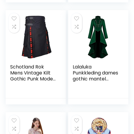
vintage midi-jurk,
elegante lange
mouwen, tuniekjurk,
onregelmatige
winterjurken
Schotland Rok
Lalaluka
Mens Vintage Kilt
Punkkleding dames
Gothic Punk Mode
gothic mantel
Kendo Pocket
vintage knopen
Rokken Schotse
kant steampunk
Kleding Plaid
hooggesloten retro
Geplooide Rok
smoking mantel
Nieuwe
middeleeuws
cosplay kostuum
Victoriaans uniform
jurk