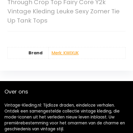
Through Crop Top Fairy Core Y2k
Vintage Kleding Leuke Sexy Zomer Tie
Up Tank Tops
Brand
Merk: KWIXUK
Over ons
Vintage-Kleding.nl: Tijdloze draden, eindeloze verhalen.
Ontdek een samengestelde collectie vintage kleding, die
mode-iconen uit het verleden nieuw leven inblaast. Uw
premièrebestemming voor het omarmen van de charme en
geschiedenis van vintage stijl.