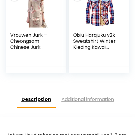
Vrouwen Jurk –
Qixiu Harajuku y2k
Cheongsam
Sweatshirt Winter
Chinese Jurk
Kleding Kawaii
Kleding Vintage
Kleding Vintage
Vrouwen
Hoodie Sweatjack
Traditionele Lente
Lange Mouwen
Herfst Qipao
Tops Training
Vrouwelijke
Herfst Winter
Moderne China
Slim Long
Description
Additional information