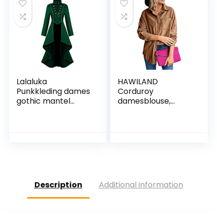
zomer sexy
Oversized Kleding
(Color : White, Size :
S)
Lalaluka
HAWILAND
Punkkleding dames
Corduroy
gothic mantel
damesblouse,
vintage knopen
oversized, lange
kant steampunk
mouwen, corduroy,
hooggesloten retro
vintage hemd, Y2k
smoking mantel
kleding, lente,
middeleeuws
herfst
cosplay kostuum
Victoriaans uniform
jurk
Description
Additional information