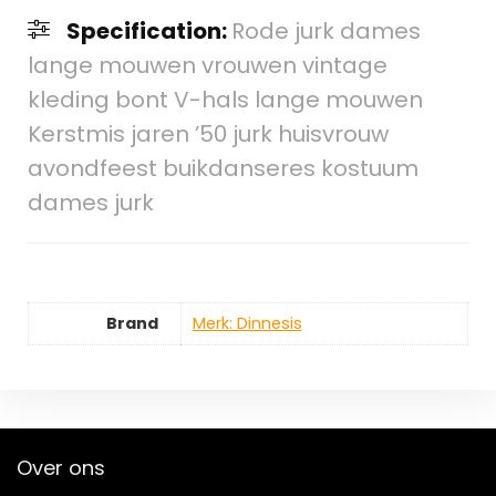
Specification:
Rode jurk dames
lange mouwen vrouwen vintage
kleding bont V-hals lange mouwen
Kerstmis jaren ’50 jurk huisvrouw
avondfeest buikdanseres kostuum
dames jurk
Brand
Merk: Dinnesis
Over ons