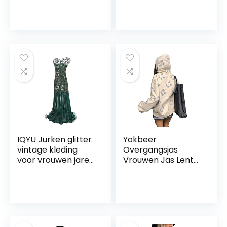
Kawaii Mesh
Rokken Schotse
Bloemen
Kleding Plaid
Halloween Party
Geplooide Rok
Cosplay Kousen
Nieuwe
Vrouwen Tiener
Meisjes
IQYU Jurken glitter
Yokbeer
vintage kleding
Overgangsjas
voor vrouwen jaren
Vrouwen Jas Lente
twintig
Vintage Kleding Jas
paillettenparels
Crop Sweater
kwasten
Tienermeisjes
partynacht
Kleding Oversized
mouwloze lange
Vintage Hoodie E
maxi-jurk mini-jurk
Girl Y2k Yk2 Emo