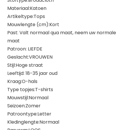
Stoftype:Broadcloth
Materiaal:Katoen
Artikeltype:Tops
Mouwlengte (cm):Kort
Past: Valt normaal qua maat, neem uw normale
maat
Patroon: LIEFDE
Geslacht:VROUWEN
Stijl:Hoge straat
Leeftijd: 18-35 jaar oud
Kraag:O-hals
Type topjes:T-shirts
Mouwstijl:Normaal
Seizoen:Zomer
Patroontype:Letter
Kledinglengte:Normaal