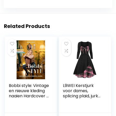
Related Products
Bobbi style: Vintage
L9WEI Kerstjurk
en nieuwe kleding
voor dames,
naaien Hardcover –
splicing plaid, jurk
16 december 2021
voor dames, gothic
kleding, Halloween,
cosplay, kostuums,