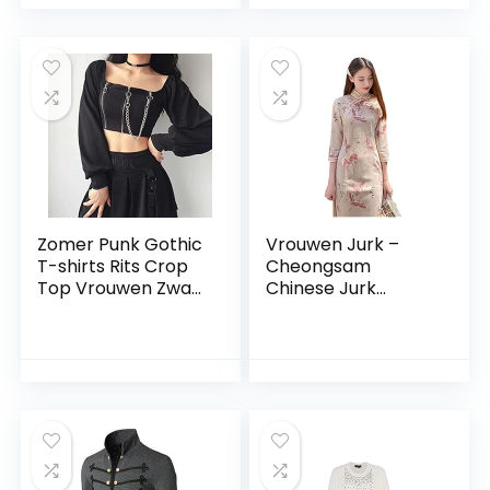
vintage midi-jurk,
elegante lange
mouwen, tuniekjurk,
onregelmatige
winterjurken
Zomer Punk Gothic
Vrouwen Jurk –
T-shirts Rits Crop
Cheongsam
Top Vrouwen Zwart
Chinese Jurk
Vintage Y2k Kleding
Kleding Vintage
Slanke Vierkante
Vrouwen
Kraag Lange
Traditionele Lente
Mouwen Keten T
Herfst Qipao
korte Top
Vrouwelijke
Moderne China
Slim Long