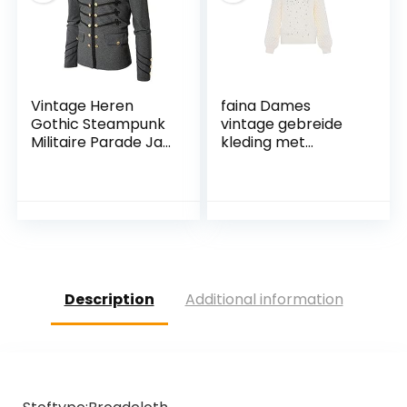
Vintage Heren
faina Dames
Gothic Steampunk
vintage gebreide
Militaire Parade Jas
kleding met
Slim Fit Tuniek Rock
gedraaid
Zwart Leger Jas
pareldesign
Lange Mouw Heren
WOLLWIT maat
Plus Size Jassen
XL/XXL, wolwit, XL
Description
Additional information