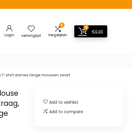
0
0
€
0.00
Login
Vergelijken
verlanglijst
n T-shirt dames lange mouwen zwart
louse
raag,
Add to wishlist
ge
Add to compare