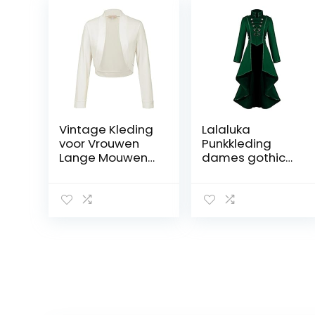
Vintage Kleding
Lalaluka
voor Vrouwen
Punkkleding
Lange Mouwen
dames gothic
Elastische
mantel vintage
Bijgesneden
knopen kant
Bolero Jassen
steampunk
Ivoor 823 S
hooggesloten
retro smoking
mantel
middeleeuws
cosplay
kostuum
Victoriaans
uniform jurk