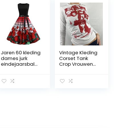
Jaren 60 kleding
Vintage Kleding
dames jurk
Corset Tank
eindejaarsbal
Crop Vrouwen
vintage hals
Cyber ​​Gothic
swing
Sexy Esthetische
avondprint O
Grunge Fairy
jaren 50 party
Core 90s
retro mouwloze
Kleding-
damesjurk
0007white,M