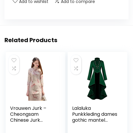
Add to wishlist
Add to compare
Related Products
Vrouwen Jurk –
Lalaluka
Cheongsam
Punkkleding dames
Chinese Jurk
gothic mantel
Kleding Vintage
vintage knopen
Vrouwen
kant steampunk