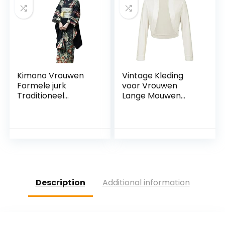
winterjurken
Kimono Vrouwen
Vintage Kleding
Formele jurk
voor Vrouwen
Traditioneel
Lange Mouwen
Vintage
Elastische
vibratiemouwen
Bijgesneden Bolero
Kleding in Japanse
Jassen Ivoor 823 S
stijl Lange kimono
Traditioneel
Description
Additional information