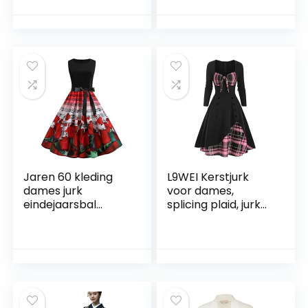
Traditionele Lente
hooggesloten retro
Herfst Qipao
smoking mantel
Vrouwelijke
middeleeuws
Moderne China
cosplay kostuum
Slim Long
Victoriaans uniform
jurk
Jaren 60 kleding
L9WEI Kerstjurk
dames jurk
voor dames,
eindejaarsbal
splicing plaid, jurk
vintage hals swing
voor dames, gothic
avondprint O jaren
kleding, Halloween,
50 party retro
cosplay, kostuums,
mouwloze
vintage midi-jurk,
damesjurk
elegante lange
mouwen, tuniekjurk,
onregelmatige