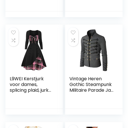
pareldesign
dames, C-
WOLLWIT maat
geelwitte stip, 3XL
M/L, wolwit, XL
L9WEI Kerstjurk
Vintage Heren
voor dames,
Gothic Steampunk
splicing plaid, jurk
Militaire Parade Jas
voor dames, gothic
Slim Fit Tuniek Rock
kleding, Halloween,
Zwart Leger Jas
cosplay, kostuums,
Lange Mouw Heren
vintage midi-jurk,
Plus Size Jassen
elegante lange
mouwen, tuniekjurk,