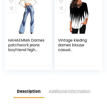
onregelmatige
winterjurken
HAHAEMMA Dames
Vintage kleding
patchwork jeans
dames blouse
boyfriend high
casual
waist stretch wijde
hemdpotten voor
jeans dames wijde
mode yoga kleding
pijpen vintage
dames
kleding jaren 90 yk2
egirl denim culotte
wijde jeans broek
met riem
Description
Additional information