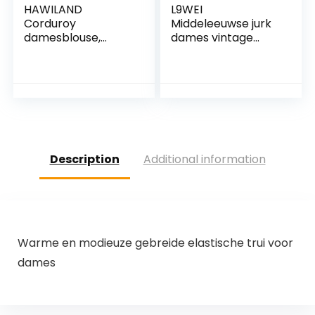
HAWILAND
L9WEI
Corduroy
Middeleeuwse jurk
damesblouse,
dames vintage
oversized, lange
gothic kleding tuinc
mouwen, corduroy,
cosplay kostuums
vintage hemd, Y2k
vrouwen elegante
kleding, lente,
Victoriaanse
herfst
renaissance jurk
onregelmatige
midi-jurken
Description
Additional information
Warme en modieuze gebreide elastische trui voor
dames