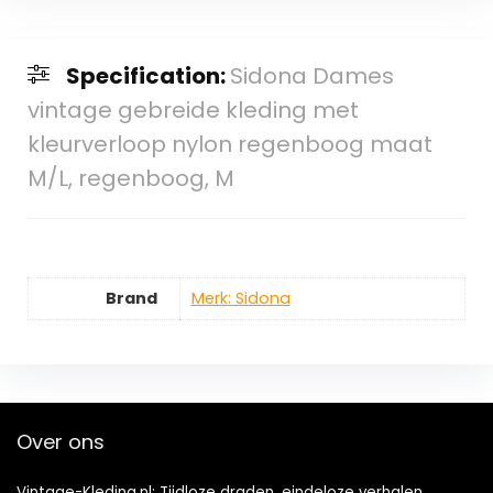
Specification:
Sidona Dames
vintage gebreide kleding met
kleurverloop nylon regenboog maat
M/L, regenboog, M
Brand
Merk: Sidona
Over ons
Vintage-Kleding.nl: Tijdloze draden, eindeloze verhalen.