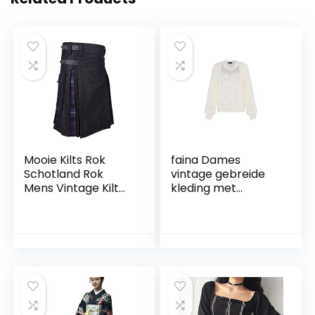
Mooie Kilts Rok
faina Dames
Schotland Rok
vintage gebreide
Mens Vintage Kilt
kleding met
Gothic Punk Mode
gedraaid
Kendo Pocket
pareldesign
Rokken Schotse
WOLLWIT maat
Kleding Plaid P
M/L, wolwit, XL