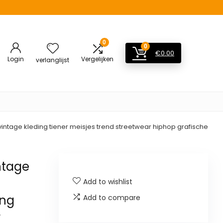
0
0
€
0.00
Login
Vergelijken
verlanglijst
ntage kleding tiener meisjes trend streetwear hiphop grafische
ntage
Add to wishlist
ing
Add to compare
r