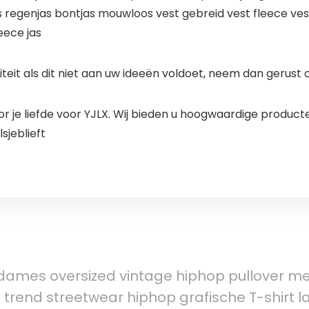
as regenjas bontjas mouwloos vest gebreid vest fleece ves
eece jas
iteit als dit niet aan uw ideeën voldoet, neem dan gerust
r je liefde voor YJLX. Wij bieden u hoogwaardige produc
sjeblieft
dames oversized vintage hiphop pullover m
s trend streetwear hiphop grafische T-shirt 