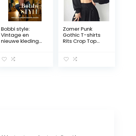
Bobbi style:
Zomer Punk
Vintage en
Gothic T-shirts
nieuwe kleding
Rits Crop Top
naaien
Vrouwen Zwart
Hardcover – 16
Vintage Y2k
december 2021
Kleding Slanke
Vierkante Kraag
Lange Mouwen
Keten T korte
Top