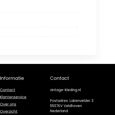
Informatie
Contact
Contact
vintage-kleding.nl
Klantenservice
Postadres: Lakenvelder 3
Over ons
5507KV Veldhoven
Nederland
Overzicht