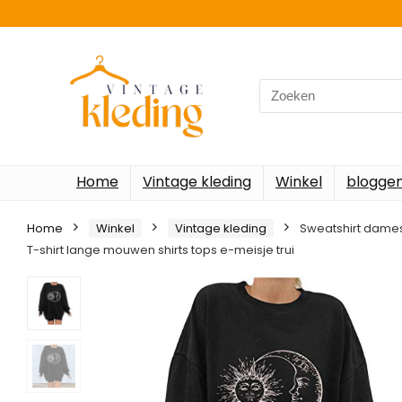
Search
for:
Home
Vintage kleding
Winkel
blogge
Home
Winkel
Vintage kleding
Sweatshirt dames
T-shirt lange mouwen shirts tops e-meisje trui