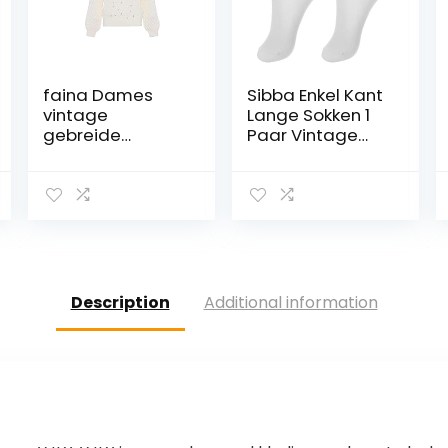
faina Dames
Sibba Enkel Kant
vintage
Lange Sokken 1
gebreide
Paar Vintage
kleding met
Frilly Ruche Boot
gedraaid
Kleding Kawaii
pareldesign
Mesh Bloemen
WOLLWIT maat
Halloween Party
XL/XXL, wolwit, XL
Cosplay Kousen
Vrouwen Tiener
Meisjes
Description
Additional information