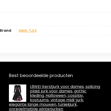
Brand
Merk: YJLX
Best beoordeelde producten
L9WEI Kerstjurk voor dames, splicing
plaid, jurk voor dames, gothic
kleding, Halloween, cosplay,
kostuums, vintage midi-jurk,
elegante lange mouwen, tuniekjurk,
onregelmatige winterjurken