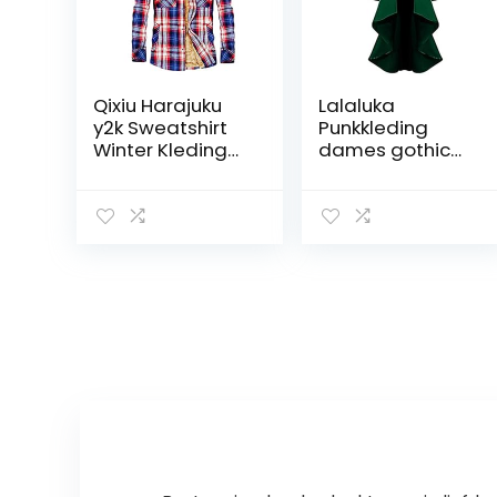
Qixiu Harajuku
Lalaluka
y2k Sweatshirt
Punkkleding
Winter Kleding
dames gothic
Kawaii Kleding
mantel vintage
Vintage Hoodie
knopen kant
Sweatjack
steampunk
Lange Mouwen
hooggesloten
Tops Training
retro smoking
Herfst Winter
mantel
middeleeuws
cosplay
kostuum
Victoriaans
uniform jurk