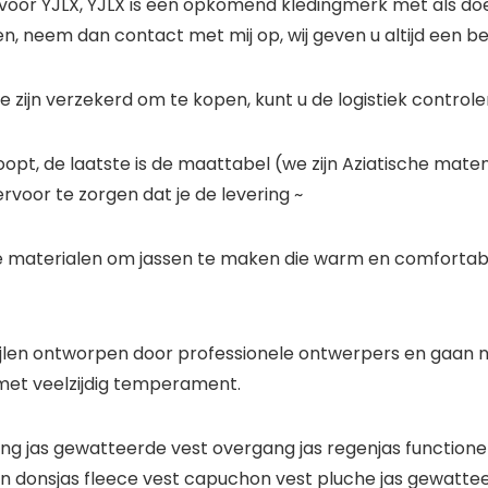
 voor YJLX, YJLX is een opkomend kledingmerk met als doel
, neem dan contact met mij op, wij geven u altijd een b
te zijn verzekerd om te kopen, kunt u de logistiek control
opt, de laatste is de maattabel (we zijn Aziatische mat
voor te zorgen dat je de levering ~
 materialen om jassen te maken die warm en comfortabel
tijlen ontworpen door professionele ontwerpers en gaan 
, met veelzijdig temperament.
g jas gewatteerde vest overgang jas regenjas functionele
en donsjas fleece vest capuchon vest pluche jas gewatte