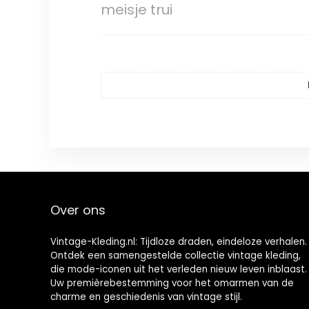
meisje trui
Over ons
Vintage-Kleding.nl: Tijdloze draden, eindeloze verhalen.
Ontdek een samengestelde collectie vintage kleding,
die mode-iconen uit het verleden nieuw leven inblaast.
Uw premièrebestemming voor het omarmen van de
charme en geschiedenis van vintage stijl.